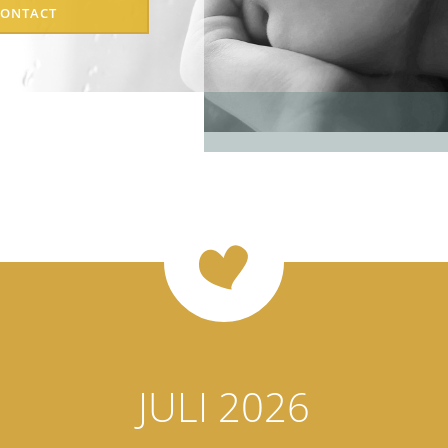
CONTACT
ngender
op
JULI 2026
rmen