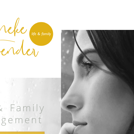
& Family
gement