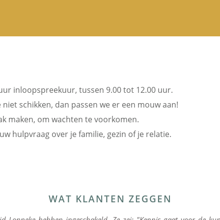
 uur inloopspreekuur, tussen 9.00 tot 12.00 uur.
 niet schikken, dan passen we er een mouw aan!
aak maken, om wachten te voorkomen.
hulpvraag over je familie, gezin of je relatie.
WAT KLANTEN ZEGGEN
jd Lonneke hebben ingeschakeld. Ze zei: "Kennis gaat voor de ku