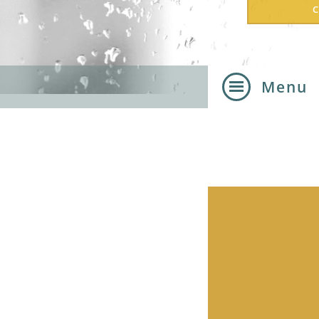
Menu
Home
Lonneke Wi
Tarieven
Inspiratiesh
Contact
Therapievo