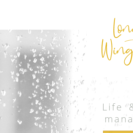
Life 
mana