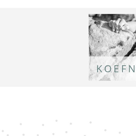
Agenda
Blog
KOEFN