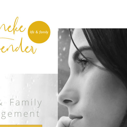
& Family
gement