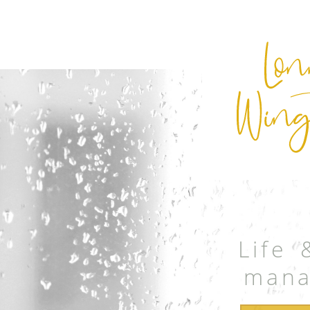
Life 
mana