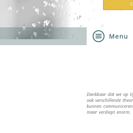
Menu
Home
Lonneke Wi
Tarieven
Dankbaar dat we op ti
ook verschillende theo
Inspiratiesh
kunnen communiceren. 
maar verdiept enorm. 
Contact
Therapievo